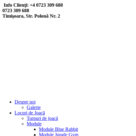
Info Clienţi: +4 0723 309 688
0723 309 688
Timişoara, Str. Polonă Nr. 2
Despre noi
Galerie
Locuri de Joacă
Turnuri de joacă
Module
Module Blue Rabbit
Module Jungle Gym