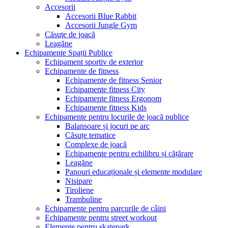
Accesorii
Accesorii Blue Rabbit
Accesorii Jungle Gym
Căsuţe de joacă
Leagăne
Echipamente Spații Publice
Echipament sportiv de exterior
Echipamente de fitness
Echipamente de fitness Senior
Echipamente fitness City
Echipamente fitness Ergonom
Echipamente fitness Kids
Echipamente pentru locurile de joacă publice
Balansoare și jocuri pe arc
Căsuțe tematice
Complexe de joacă
Echipamente pentru echilibru și cățărare
Leagăne
Panouri educaționale și elemente modulare
Nisipare
Tiroliene
Trambuline
Echipamente pentru parcurile de câini
Echipamente pentru street workout
Elemente pentru skatepark