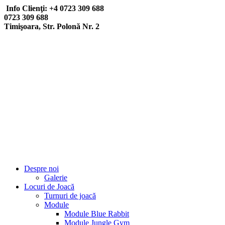
Info Clienţi: +4 0723 309 688
0723 309 688
Timişoara, Str. Polonă Nr. 2
Despre noi
Galerie
Locuri de Joacă
Turnuri de joacă
Module
Module Blue Rabbit
Module Jungle Gym