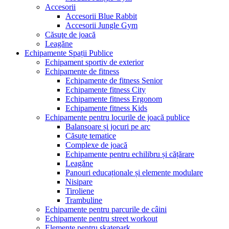
Accesorii
Accesorii Blue Rabbit
Accesorii Jungle Gym
Căsuţe de joacă
Leagăne
Echipamente Spații Publice
Echipament sportiv de exterior
Echipamente de fitness
Echipamente de fitness Senior
Echipamente fitness City
Echipamente fitness Ergonom
Echipamente fitness Kids
Echipamente pentru locurile de joacă publice
Balansoare și jocuri pe arc
Căsuțe tematice
Complexe de joacă
Echipamente pentru echilibru și cățărare
Leagăne
Panouri educaționale și elemente modulare
Nisipare
Tiroliene
Trambuline
Echipamente pentru parcurile de câini
Echipamente pentru street workout
Elemente pentru skatepark