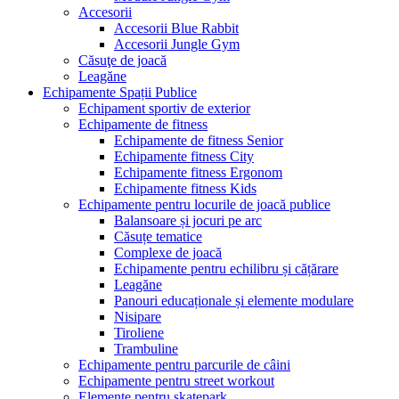
Accesorii
Accesorii Blue Rabbit
Accesorii Jungle Gym
Căsuţe de joacă
Leagăne
Echipamente Spații Publice
Echipament sportiv de exterior
Echipamente de fitness
Echipamente de fitness Senior
Echipamente fitness City
Echipamente fitness Ergonom
Echipamente fitness Kids
Echipamente pentru locurile de joacă publice
Balansoare și jocuri pe arc
Căsuțe tematice
Complexe de joacă
Echipamente pentru echilibru și cățărare
Leagăne
Panouri educaționale și elemente modulare
Nisipare
Tiroliene
Trambuline
Echipamente pentru parcurile de câini
Echipamente pentru street workout
Elemente pentru skatepark