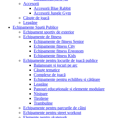
Accesorii
Accesorii Blue Rabbit
Accesorii Jungle Gym
Căsuţe de joacă
Leagăne
Echipamente Spații Publice
Echipament sportiv de exterior
Echipamente de fitness
Echipamente de fitness Senior
Echipamente fitness City
Echipamente fitness Ergonom
Echipamente fitness Kids
Echipamente pentru locurile de joacă publice
Balansoare și jocuri pe arc
Căsuțe tematice
Complexe de joacă
Echipamente pentru echilibru și cățărare
Leagăne
Panouri educaționale și elemente modulare
Nisipare
Tiroliene
Trambuline
Echipamente pentru parcurile de câini
Echipamente pentru street workout
Elemente pentru skatepark