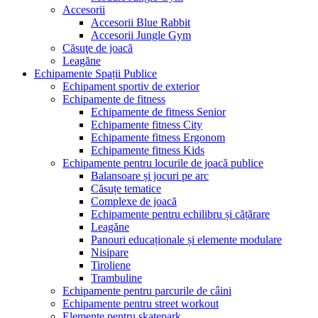
Accesorii
Accesorii Blue Rabbit
Accesorii Jungle Gym
Căsuţe de joacă
Leagăne
Echipamente Spații Publice
Echipament sportiv de exterior
Echipamente de fitness
Echipamente de fitness Senior
Echipamente fitness City
Echipamente fitness Ergonom
Echipamente fitness Kids
Echipamente pentru locurile de joacă publice
Balansoare și jocuri pe arc
Căsuțe tematice
Complexe de joacă
Echipamente pentru echilibru și cățărare
Leagăne
Panouri educaționale și elemente modulare
Nisipare
Tiroliene
Trambuline
Echipamente pentru parcurile de câini
Echipamente pentru street workout
Elemente pentru skatepark