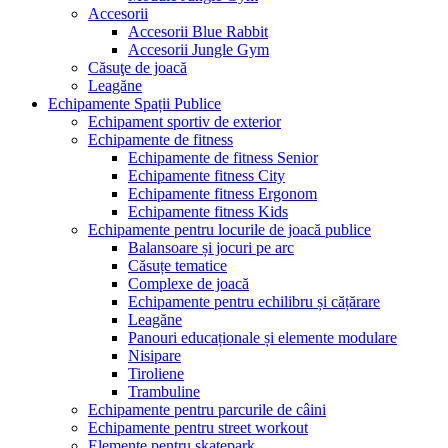
Accesorii
Accesorii Blue Rabbit
Accesorii Jungle Gym
Căsuţe de joacă
Leagăne
Echipamente Spații Publice
Echipament sportiv de exterior
Echipamente de fitness
Echipamente de fitness Senior
Echipamente fitness City
Echipamente fitness Ergonom
Echipamente fitness Kids
Echipamente pentru locurile de joacă publice
Balansoare și jocuri pe arc
Căsuțe tematice
Complexe de joacă
Echipamente pentru echilibru și cățărare
Leagăne
Panouri educaționale și elemente modulare
Nisipare
Tiroliene
Trambuline
Echipamente pentru parcurile de câini
Echipamente pentru street workout
Elemente pentru skatepark