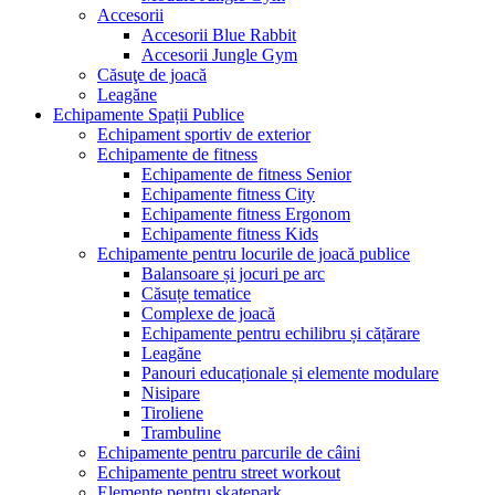
Accesorii
Accesorii Blue Rabbit
Accesorii Jungle Gym
Căsuţe de joacă
Leagăne
Echipamente Spații Publice
Echipament sportiv de exterior
Echipamente de fitness
Echipamente de fitness Senior
Echipamente fitness City
Echipamente fitness Ergonom
Echipamente fitness Kids
Echipamente pentru locurile de joacă publice
Balansoare și jocuri pe arc
Căsuțe tematice
Complexe de joacă
Echipamente pentru echilibru și cățărare
Leagăne
Panouri educaționale și elemente modulare
Nisipare
Tiroliene
Trambuline
Echipamente pentru parcurile de câini
Echipamente pentru street workout
Elemente pentru skatepark