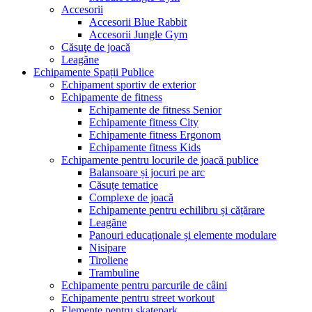
Accesorii
Accesorii Blue Rabbit
Accesorii Jungle Gym
Căsuţe de joacă
Leagăne
Echipamente Spații Publice
Echipament sportiv de exterior
Echipamente de fitness
Echipamente de fitness Senior
Echipamente fitness City
Echipamente fitness Ergonom
Echipamente fitness Kids
Echipamente pentru locurile de joacă publice
Balansoare și jocuri pe arc
Căsuțe tematice
Complexe de joacă
Echipamente pentru echilibru și cățărare
Leagăne
Panouri educaționale și elemente modulare
Nisipare
Tiroliene
Trambuline
Echipamente pentru parcurile de câini
Echipamente pentru street workout
Elemente pentru skatepark