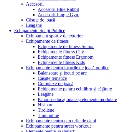
Accesorii
Accesorii Blue Rabbit
Accesorii Jungle Gym
Căsuţe de joacă
Leagăne
Echipamente Spații Publice
Echipament sportiv de exterior
Echipamente de fitness
Echipamente de fitness Senior
Echipamente fitness City
Echipamente fitness Ergonom
Echipamente fitness Kids
Echipamente pentru locurile de joacă publice
Balansoare și jocuri pe arc
Căsuțe tematice
Complexe de joacă
Echipamente pentru echilibru și cățărare
Leagăne
Panouri educaționale și elemente modulare
Nisipare
Tiroliene
Trambuline
Echipamente pentru parcurile de câini
Echipamente pentru street workout
Elemente pentru skatepark