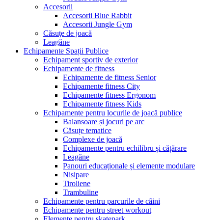
Accesorii
Accesorii Blue Rabbit
Accesorii Jungle Gym
Căsuţe de joacă
Leagăne
Echipamente Spații Publice
Echipament sportiv de exterior
Echipamente de fitness
Echipamente de fitness Senior
Echipamente fitness City
Echipamente fitness Ergonom
Echipamente fitness Kids
Echipamente pentru locurile de joacă publice
Balansoare și jocuri pe arc
Căsuțe tematice
Complexe de joacă
Echipamente pentru echilibru și cățărare
Leagăne
Panouri educaționale și elemente modulare
Nisipare
Tiroliene
Trambuline
Echipamente pentru parcurile de câini
Echipamente pentru street workout
Elemente pentru skatepark