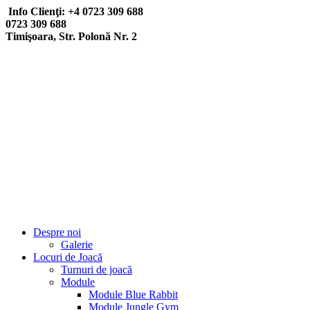
Info Clienţi: +4 0723 309 688
0723 309 688
Timişoara, Str. Polonă Nr. 2
Despre noi
Galerie
Locuri de Joacă
Turnuri de joacă
Module
Module Blue Rabbit
Module Jungle Gym